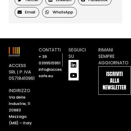
Email
WhatsApp
CONTATTI
SEGUICI
RIMANI
SU
SEMPRE
+ 39
L
Y
AGGIORNATO
0399515951
ACCESS
i
o
info@acces
SRL | P. IVA
ISCRIVITI
n
u
safe.eu
05718410961
ALLA
k
t
NEWSLETTER
e
u
INDIRIZZO
d
b
Via delle
i
e
Industrie, 11
n
20883
Mezzago
(MB) – Italy