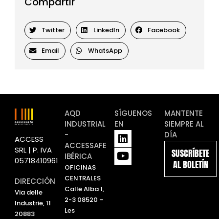
Compartir
Twitter
LinkedIn
Facebook
Email
WhatsApp
AQD
SÍGUENOS
MANTENTE
INDUSTRIAL
EN
SIEMPRE AL
L
Y
-
DÍA
ACCESS
i
o
ACCESSAFE
SRL | P. IVA
SUSCRÍBETE
n
u
IBÉRICA
05718410961
AL BOLETÍN
k
t
OFICINAS
e
u
CENTRALES
DIRECCIÓN
d
b
Calle Alba 1,
Via delle
i
e
2-3 08520 –
Industrie, 11
n
Les
20883