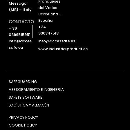
Franqueses
Mezzago
del Valles
(MB) – Italy
Barcelona –
España
CONTACTO
+34
+ 39
936347518
0399515951
info@accessafe.es
info@acces
safe.eu
www.industrialproduct.es
SAFEGUARDING
ASESORAMIENTO E INGENIERÍA
SAFETY SOFTWARE
LOGÍSTICA Y ALMACÉN
PRIVACY POLICY
COOKIE POLICY