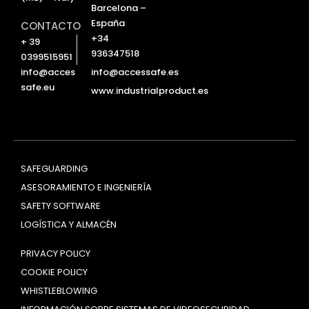
Barcelona –
España
CONTACTO
+34
+ 39
936347518
0399515951
info@accessafe.es
info@acces
safe.eu
www.industrialproduct.es
SAFEGUARDING
ASESORAMIENTO E INGENIERÍA
SAFETY SOFTWARE
LOGÍSTICA Y ALMACÉN
PRIVACY POLICY
COOKIE POLICY
WHISTLEBLOWING