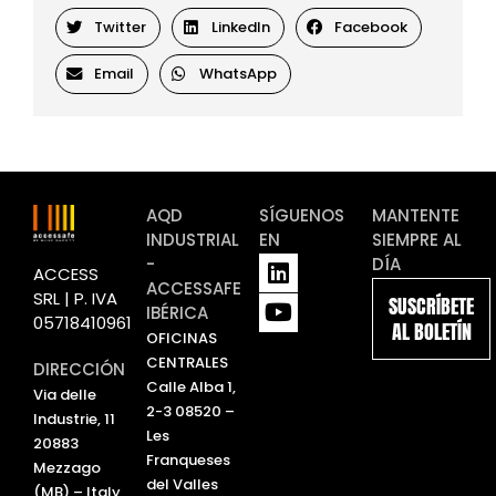
Twitter
LinkedIn
Facebook
Email
WhatsApp
AQD
SÍGUENOS
MANTENTE
INDUSTRIAL
EN
SIEMPRE AL
L
Y
-
DÍA
ACCESS
i
o
ACCESSAFE
SRL | P. IVA
SUSCRÍBETE
n
u
IBÉRICA
05718410961
AL BOLETÍN
k
t
OFICINAS
e
u
CENTRALES
DIRECCIÓN
d
b
Calle Alba 1,
Via delle
i
e
2-3 08520 –
Industrie, 11
n
Les
20883
Franqueses
Mezzago
del Valles
(MB) – Italy