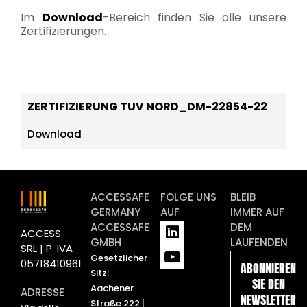
Im
Download
-Bereich finden Sie alle unsere
Zertifizierungen.
ZERTIFIZIERUNG TUV NORD_DM-22854-22
Download
ACCESSAFE
FOLGE UNS
BLEIB
GERMANY
AUF
IMMER AUF
L
Y
ACCESSAFE
DEM
ACCESS
i
o
GMBH
LAUFENDEN
SRL | P. IVA
n
u
Gesetzlicher
05718410961
ABONNIEREN
k
t
Sitz:
SIE DEN
e
u
Aachener
ADRESSE
NEWSLETTER
d
b
Straße 222 |