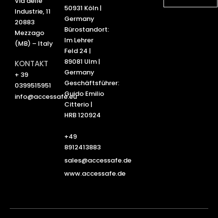
Via delle
i
e
50931 Köln |
Industrie, 11
n
Germany
20883
Bürostandort:
Mezzago
Im Lehrer
(MB) – Italy
Feld 24 |
89081 Ulm |
KONTAKT
Germany
+ 39
Geschäftsführer:
0399515951
Guido Emilio
info@accessafe.eu
Citterio |
HRB 120924
+49
8912413883
sales@accessafe.de
www.accessafe.de