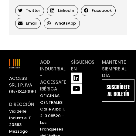
Twitter
LinkedIn
Facebook
Email
WhatsApp
AQD
SÍGUENOS
MANTENTE
INDUSTRIAL
EN
SIEMPRE AL
L
Y
-
DÍA
ACCESS
i
o
ACCESSAFE
SRL | P. IVA
SUSCRÍBETE
n
u
IBÉRICA
05718410961
AL BOLETÍN
k
t
OFICINAS
e
u
CENTRALES
DIRECCIÓN
d
b
Calle Alba 1,
Via delle
i
e
2-3 08520 –
Industrie, 11
n
Les
20883
Franqueses
Mezzago
del Valles