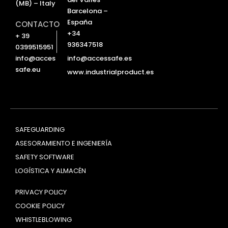
(MB) – Italy
Barcelona –
España
CONTACTO
+34
+ 39
936347518
0399515951
info@accessafe.es
info@acces
safe.eu
www.industrialproduct.es
SAFEGUARDING
ASESORAMIENTO E INGENIERÍA
SAFETY SOFTWARE
LOGÍSTICA Y ALMACÉN
PRIVACY POLICY
COOKIE POLICY
WHISTLEBLOWING