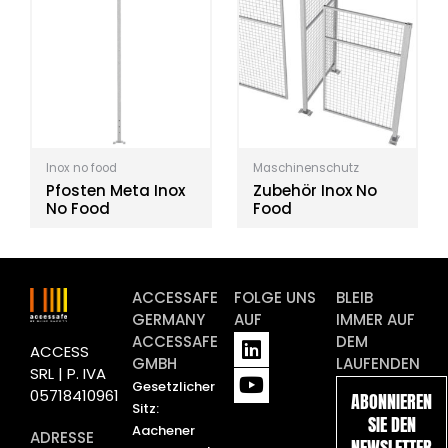
Inox no food
Maschinenschutz
Pfosten Meta Inox
Zubehör Inox No
No Food
Food
ACCESSAFE
FOLGE UNS
BLEIB
GERMANY
AUF
IMMER AUF
L
Y
ACCESSAFE
DEM
ACCESS
i
o
GMBH
LAUFENDEN
SRL | P. IVA
n
u
Gesetzlicher
05718410961
ABONNIEREN
k
t
Sitz:
SIE DEN
e
u
Aachener
ADRESSE
NEWSLETTER