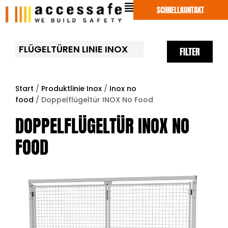
Zum
SCHNELLKONTAKT
Inhalt
springen
FLÜGELTÜREN LINIE INOX
FILTER
Start
/
Produktlinie Inox
/
Inox no
food
/ Doppelflügeltür INOX No Food
DOPPELFLÜGELTÜR INOX NO
FOOD