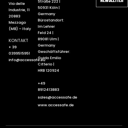
d
b
Straße 222 |
Via delle
i
e
50931 Köln |
Industrie, 11
n
Germany
20883
Bürostandort:
Mezzago
Im Lehrer
(MB) – Italy
Feld 24 |
89081 Ulm |
KONTAKT
Germany
+ 39
Geschäftsführer:
0399515951
Guido Emilio
info@accessafe.eu
Citterio |
HRB 120924
+49
8912413883
sales@accessafe.de
www.accessafe.de