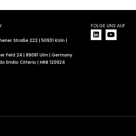
Y
FOLGE UNS AUF
L
Y
i
o
hener Straße 222 | 50931 Köln |
n
u
k
t
er Feld 24 | 89081 Ulm | Germany
e
u
o Emilio Citterio | HRB 120924
d
b
i
e
n