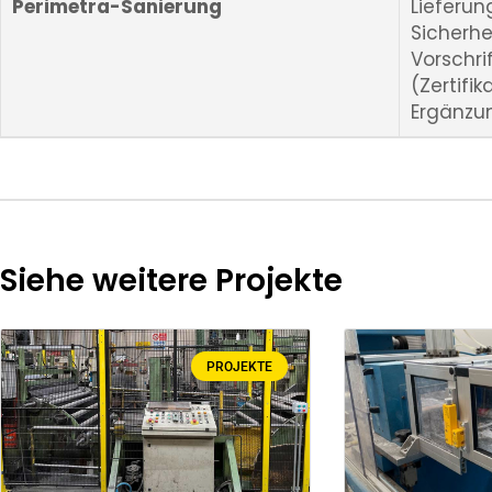
Perimetra-Sanierung
Lief
Sicherh
Vorschr
(Zertif
Ergänzu
Siehe weitere Projekte
PROJEKTE