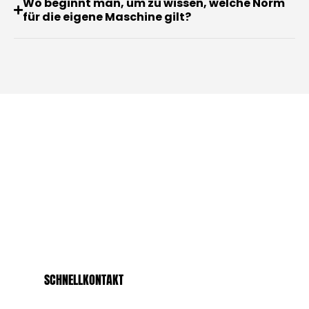
Wo beginnt man, um zu wissen, welche Norm
für die eigene Maschine gilt?
KONTAKTIEREN SIE UNSERE
SICHERHEITSEXPERTEN
FÜLLEN SIE DAS KURZFORMULAR AUS UND
SPRECHEN SIE SOFORT MIT EINEM EXPERTEN
SCHNELLKONTAKT