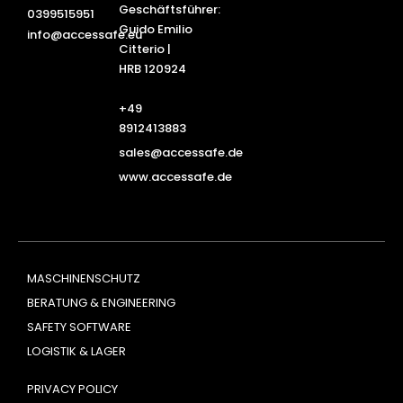
Geschäftsführer:
0399515951
Guido Emilio
info@accessafe.eu
Citterio |
HRB 120924
+49
8912413883
sales@accessafe.de
www.accessafe.de
MASCHINENSCHUTZ
BERATUNG & ENGINEERING
SAFETY SOFTWARE
LOGISTIK & LAGER
PRIVACY POLICY