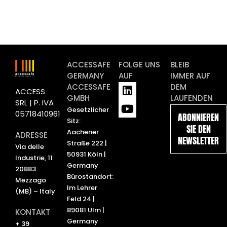
ACCESSAFE
FOLGE UNS
BLEIB
GERMANY
AUF
IMMER AUF
L
Y
ACCESSAFE
DEM
ACCESS
i
o
GMBH
LAUFENDEN
SRL | P. IVA
n
u
Gesetzlicher
05718410961
ABONNIEREN
k
t
Sitz:
SIE DEN
e
u
Aachener
ADRESSE
NEWSLETTER
d
b
Straße 222 |
Via delle
i
e
50931 Köln |
Industrie, 11
n
Germany
20883
Bürostandort:
Mezzago
Im Lehrer
(MB) – Italy
Feld 24 |
89081 Ulm |
KONTAKT
Germany
+ 39