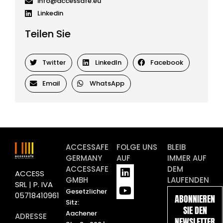
info@accessafe.eu
Linkedin
Teilen Sie
Twitter
LinkedIn
Facebook
Email
WhatsApp
ACCESSAFE
FOLGE UNS
BLEIB
GERMANY
AUF
IMMER AUF
L
Y
ACCESSAFE
DEM
ACCESS
i
o
GMBH
LAUFENDEN
SRL | P. IVA
n
u
Gesetzlicher
05718410961
ABONNIEREN
k
t
Sitz:
SIE DEN
e
u
Aachener
ADRESSE
NEWSLETTER