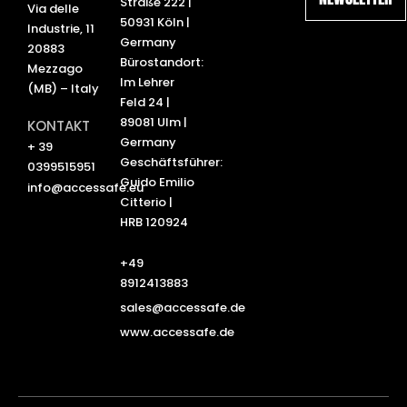
d
b
Straße 222 |
Via delle
i
e
50931 Köln |
Industrie, 11
n
Germany
20883
Bürostandort:
Mezzago
Im Lehrer
(MB) – Italy
Feld 24 |
89081 Ulm |
KONTAKT
Germany
+ 39
Geschäftsführer:
0399515951
Guido Emilio
info@accessafe.eu
Citterio |
HRB 120924
+49
8912413883
sales@accessafe.de
www.accessafe.de